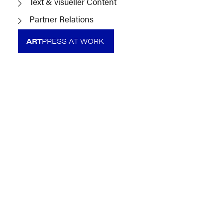
Text & visueller Content
Partner Relations
ART
PRESS AT WORK